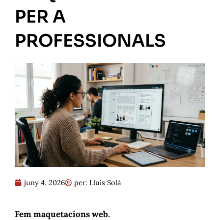
g
t
PER A
r
t
a
e
m
r
PROFESSIONALS
juny 4, 2026
per:
Lluís Solà
Fem maquetacions web.